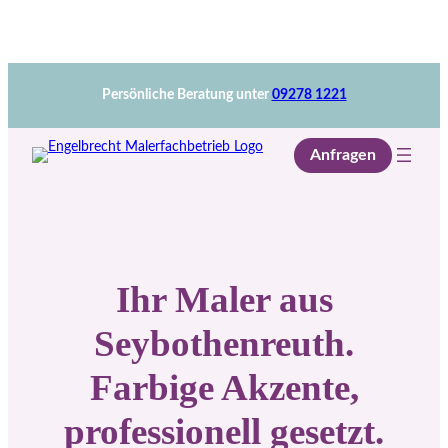
Zum
Anfragen
Inhalt
springen
Persönliche Beratung unter
09278 1221
Anfragen
Ihr Maler
aus
Seybothenreuth
.
Farbige Akzente,
professionell gesetzt.