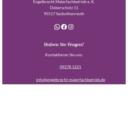
Engelbrecht Malerfachbetrieb e. K.
Döberschütz 11
95517 Seybothenreuth
WhatsApp
Facebook
Instagram
Haben Sie Fragen?
Kontaktieren Sie uns:
09278 1221
info@engelbrecht-malerfachbetrieb.de
Leistungen
> Malerarbeiten
> Lackiererarbeiten
> Tapezieren